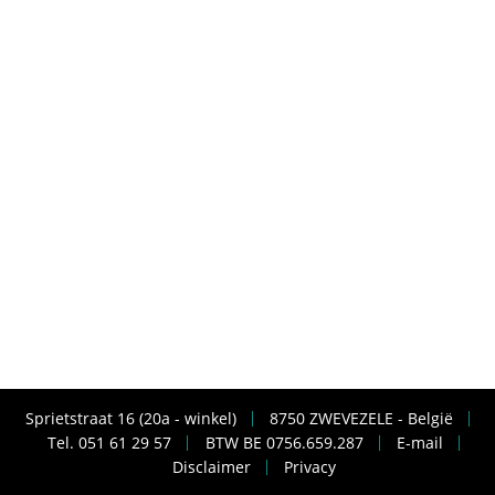
Sprietstraat 16 (20a - winkel)
8750 ZWEVEZELE - België
Tel. 051 61 29 57
BTW BE 0756.659.287
E-mail
Disclaimer
Privacy