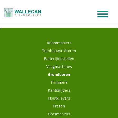
Skip to Content
Robotmaaiers
Tuinbouwtraktoren
Batterijtoestellen
Veegmachines
Grondboren
Trimmers
Kantsnijders
Houtklievers
Frezen
Grasmaaiers